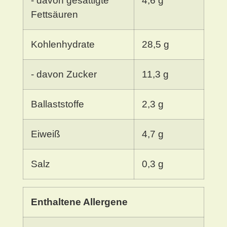
- davon gesättigte
4,6 g
Fettsäuren
Kohlenhydrate
28,5 g
- davon Zucker
11,3 g
Ballaststoffe
2,3 g
Eiweiß
4,7 g
Salz
0,3 g
Enthaltene Allergene