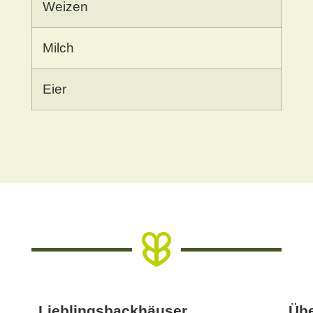
Weizen
Milch
Eier
Lieblingsbackhäuser
Übe