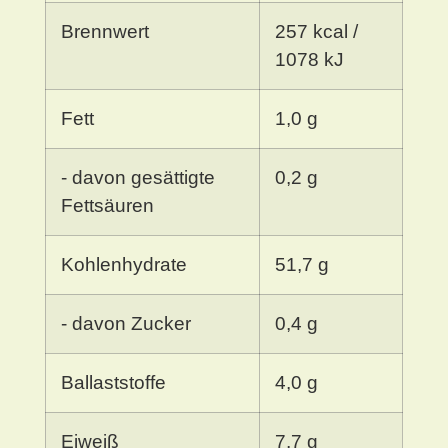
Brennwert
257 kcal /
1078 kJ
Fett
1,0 g
- davon gesättigte
0,2 g
Fettsäuren
Kohlenhydrate
51,7 g
- davon Zucker
0,4 g
Ballaststoffe
4,0 g
Eiweiß
7,7 g