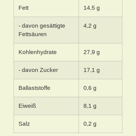
Fett
14,5 g
- davon gesättigte
4,2 g
Fettsäuren
Kohlenhydrate
27,9 g
- davon Zucker
17,1 g
Ballaststoffe
0,6 g
Eiweiß
8,1 g
Salz
0,2 g