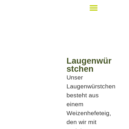
Bickert´s Lieblingsstücke
Laugenwür
stchen
Unser
Laugenwürstchen
besteht aus
einem
Weizenhefeteig,
den wir mit