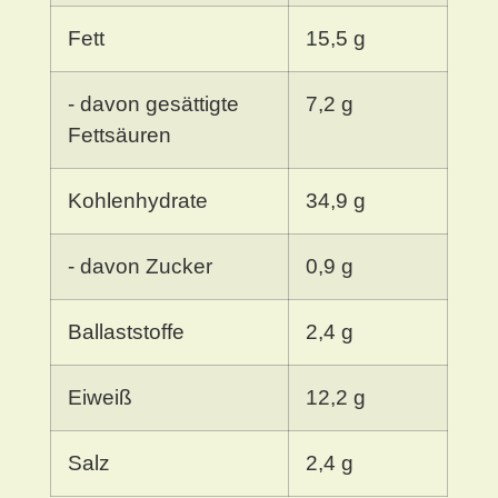
Fett
15,5 g
- davon gesättigte
7,2 g
Fettsäuren
Kohlenhydrate
34,9 g
- davon Zucker
0,9 g
Ballaststoffe
2,4 g
Eiweiß
12,2 g
Salz
2,4 g